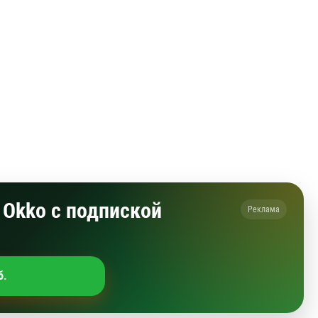
Okko с подпиской
Реклама
б.