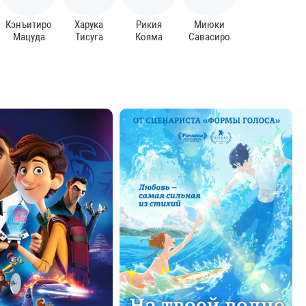
Кэнъитиро
Харука
Рикия
Миюки
Мацуда
Тисуга
Кояма
Савасиро