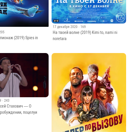
17 декабря 2020
· 169
На твоей волне (2019) Kimi to, nami ni
 205
ионаж (2019) Spies in
noretara
9
· 243
ксей Стахович — О
пробуждении, поцелуи