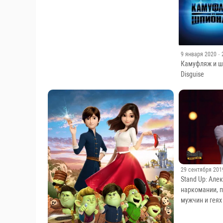
9 января 2020
·
Камуфляж и шп
Disguise
29 сентября 201
Stand Up: Але
наркомании, 
мужчин и геях