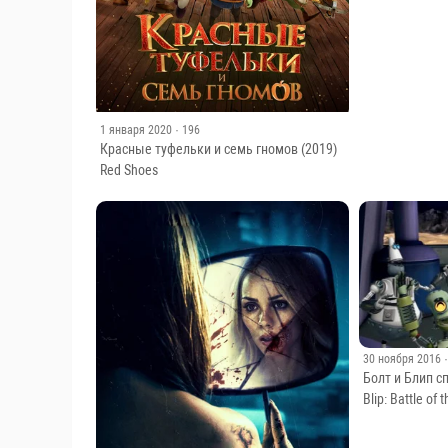
1 января 2020
· 196
Красные туфельки и семь гномов (2019)
Red Shoes
30 ноября 2016
Болт и Блип с
Blip: Battle of