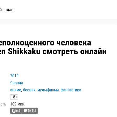
Стендап
еполноценного человека
en Shikkaku смотреть онлайн
2019
Япония
аниме
,
боевик
,
мультфильм
,
фантастика
18+
ость
109 мин.
6.6
5.2