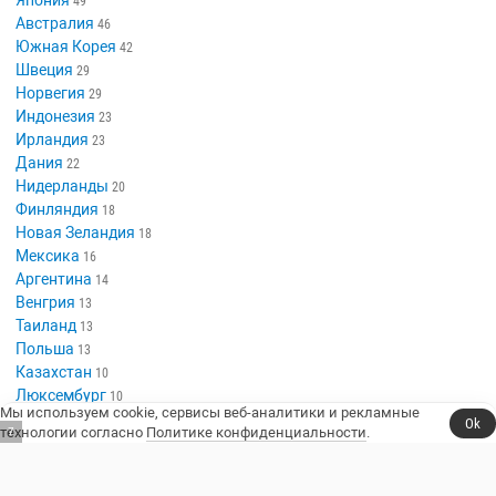
Япония
49
Австралия
46
Южная Корея
42
Швеция
29
Норвегия
29
Индонезия
23
Ирландия
23
Дания
22
Нидерланды
20
Финляндия
18
Новая Зеландия
18
Мексика
16
Аргентина
14
Венгрия
13
Таиланд
13
Польша
13
Казахстан
10
Люксембург
10
Мы используем cookie, сервисы веб-аналитики и рекламные
Ok
технологии согласно
Политике конфиденциальности
.
6
Сериалы, юмор и стендап.