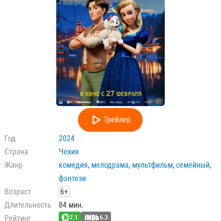
Трейлер
Год
2024
Страна
Чехия
Жанр
комедия
,
мелодрама
,
мультфильм
,
семейный
,
фэнтези
Возраст
6+
Длительность
84 мин.
Рейтинг
7.1
6.3