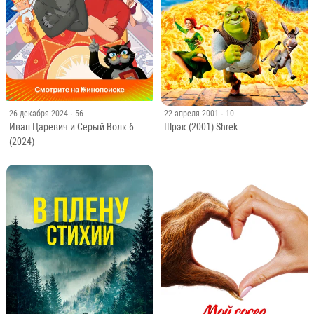
26 декабря 2024
· 56
22 апреля 2001
· 10
Иван Царевич и Серый Волк 6
Шрэк (2001) Shrek
(2024)