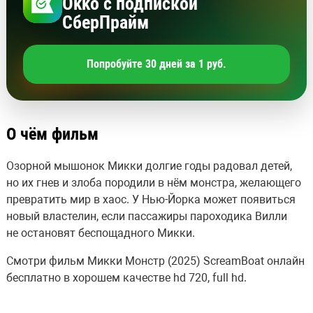
Okko с подпиской
СберПрайм
Попробуйте 30 дней за 1 руб.
О чём фильм
Озорной мышонок Микки долгие годы радовал детей,
но их гнев и злоба породили в нём монстра, желающего
превратить мир в хаос. У Нью-Йорка может появиться
новый властелин, если пассажиры пароходика Вилли
не остановят беспощадного Микки.
Смотри фильм Микки Монстр (2025) ScreamBoat онлайн
бесплатно в хорошем качестве hd 720, full hd.