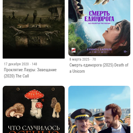
8 марта 2025
· 70
17 декабря 2020
· 148
Смерть единорога (2025) Death of
Проклятие Лауры: Завещание
a Unicorn
(2020) The Call