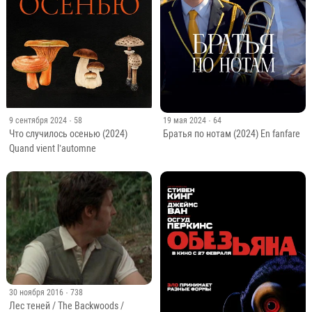
9 сентября 2024
· 58
19 мая 2024
· 64
Что случилось осенью (2024)
Братья по нотам (2024) En fanfare
Quand vient l’automne
30 ноября 2016
· 738
Лес теней / The Backwoods /