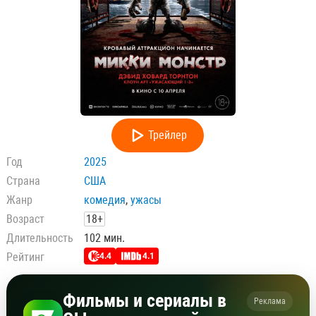
Трейлер
Год
2025
Страна
США
Жанр
комедия
,
ужасы
Возраст
18+
Длительность
102 мин.
Рейтинг
4.4
4.1
Фильмы и сериалы в
Реклама