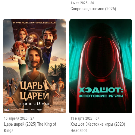
1 мая 2025
· 36
Сокровища гномов (2025)
10 апреля 2025
· 27
13 марта 2023
· 67
Царь царей (2025) The King of
Хэдшот: Жестокие игры (2023)
Kings
Headshot