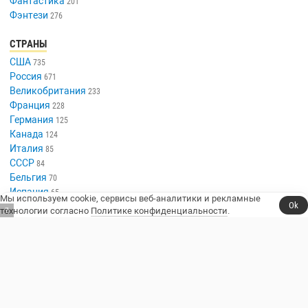
Фантастика
201
Фэнтези
276
СТРАНЫ
США
735
Россия
671
Великобритания
233
Франция
228
Германия
125
Канада
124
Италия
85
СССР
84
Бельгия
70
Испания
65
Мы используем cookie, сервисы веб-аналитики и рекламные
Ok
Китай
51
технологии согласно
Политике конфиденциальности
.
6
Индия
49
Япония
49
Австралия
46
Южная Корея
42
Швеция
29
Норвегия
29
Индонезия
23