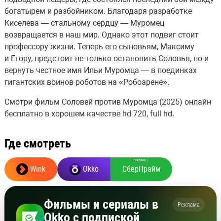
богатырем и разбойником. Благодаря разработке
Киселева — стальному сердцу — Муромец
возвращается в наш мир. Однако этот подвиг стоит
профессору жизни. Теперь его сыновьям, Максиму
и Егору, предстоит не только остановить Соловья, но и
вернуть честное имя Ильи Муромца — в поединках
гигантских воинов-роботов на «Робоарене».
Смотри фильм Соловей против Муромца (2025) онлайн
бесплатно в хорошем качестве hd 720, full hd.
Где смотреть
Реклама
⋮
Wink
Okko
СберПрайм
Фильмы и сериалы в
Реклама
Okko с подпиской