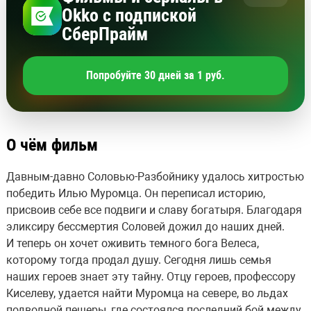
Okko с подпиской
СберПрайм
Попробуйте 30 дней за 1 руб.
О чём фильм
Давным-давно Соловью-Разбойнику удалось хитростью
победить Илью Муромца. Он переписал историю,
присвоив себе все подвиги и славу богатыря. Благодаря
эликсиру бессмертия Соловей дожил до наших дней.
И теперь он хочет оживить темного бога Велеса,
которому тогда продал душу. Сегодня лишь семья
наших героев знает эту тайну. Отцу героев, профессору
Киселеву, удается найти Муромца на севере, во льдах
подводной пещеры, где состоялся последний бой между