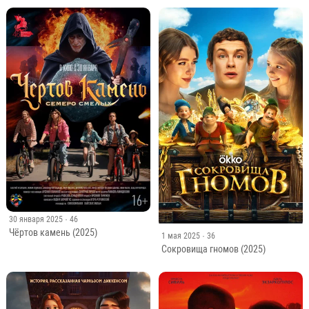
30 января 2025
· 46
Чёртов камень (2025)
1 мая 2025
· 36
Сокровища гномов (2025)