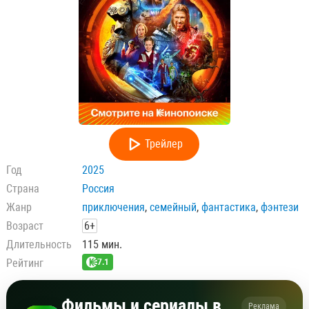
Трейлер
Год
2025
Страна
Россия
Жанр
приключения
,
семейный
,
фантастика
,
фэнтези
Возраст
6+
Длительность
115 мин.
Рейтинг
7.1
Фильмы и сериалы в
Реклама