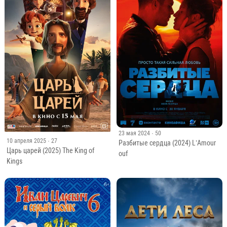
23 мая 2024
· 50
10 апреля 2025
· 27
Разбитые сердца (2024) L’Amour
Царь царей (2025) The King of
ouf
Kings