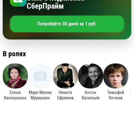
СберПрайм
Попробуйте 30 дней за 1 руб.
В ролях
Елена
Марк-Малик
Никита
Антон
Тимофей
А
Валюшкина
Мурашкин
Ефремов
Васильев
Кочнев