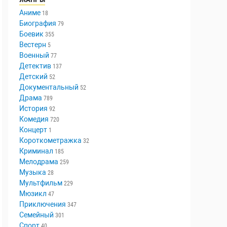
Аниме
18
Биография
79
Боевик
355
Вестерн
5
Военный
77
Детектив
137
Детский
52
Документальный
52
Драма
789
История
92
Комедия
720
Концерт
1
Короткометражка
32
Криминал
185
Мелодрама
259
Музыка
28
Мультфильм
229
Мюзикл
47
Приключения
347
Семейный
301
Спорт
40