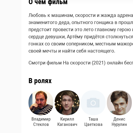
О чём фильм
Любовь к машинам, скорости и жажда адренал
знаменитого деда, опытного гонщика в прошл
предстоит провести это лето главному герою
сердце девушки, Артёму придётся столкнуться
гонках со своим соперником, местным мажоро
своей мечты и найти себя настоящего.
Смотри фильм На скорости (2021) онлайн беспл
В ролях
Владимир
Кирилл
Таша
Денис
Стеклов
Каганович
Цветкова
Нурулин