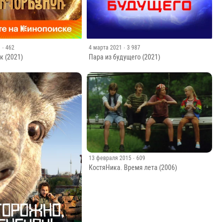
1
· 462
4 марта 2021
· 3 987
к (2021)
Пара из будущего (2021)
13 февраля 2015
· 609
КостяНика. Время лета (2006)