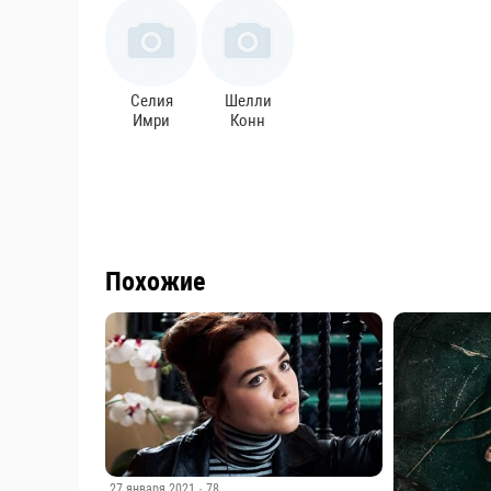
Селия
Шелли
Имри
Конн
Похожие
27 января 2021
· 78