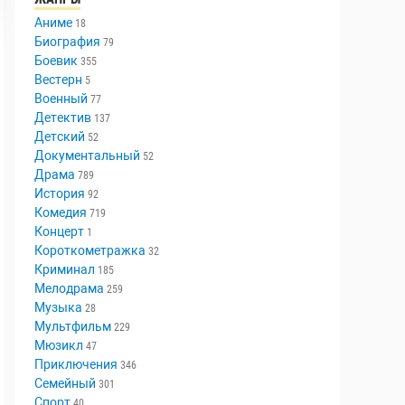
Аниме
18
Биография
79
Боевик
355
Вестерн
5
Военный
77
Детектив
137
Детский
52
Документальный
52
Драма
789
История
92
Комедия
719
Концерт
1
Короткометражка
32
Криминал
185
Мелодрама
259
Музыка
28
Мультфильм
229
Мюзикл
47
Приключения
346
Семейный
301
Спорт
40