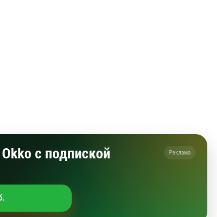
Okko с подпиской
Реклама
б.