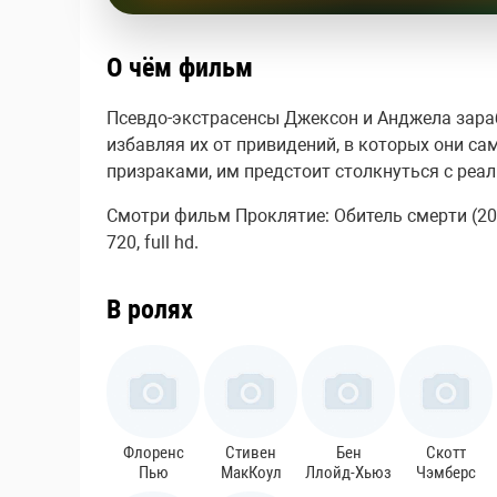
О чём фильм
Псевдо-экстрасенсы Джексон и Анджела зара
избавляя их от привидений, в которых они сам
призраками, им предстоит столкнуться с реа
Смотри фильм Проклятие: Обитель смерти (201
720, full hd.
В ролях
Флоренс
Стивен
Бен
Скотт
Пью
МакКоул
Ллойд-Хьюз
Чэмберс