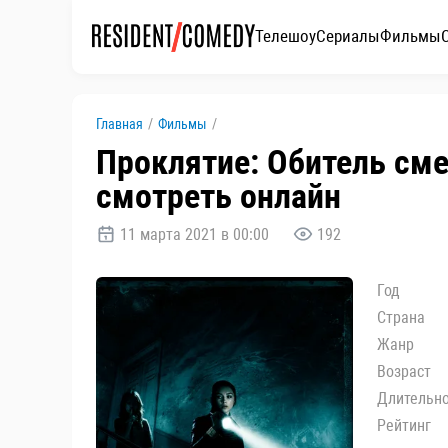
Телешоу
Сериалы
Фильмы
Главная
/
Фильмы
/
Проклятие: Обитель смер
смотреть онлайн
11 марта 2021 в 00:00
192
Год
Страна
Жанр
Возраст
Длительн
Рейтинг