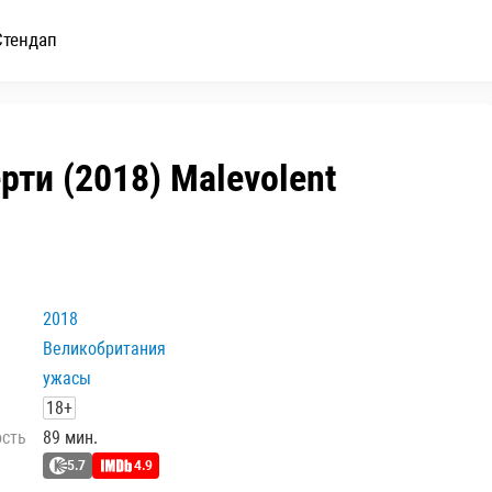
Стендап
ти (2018) Malevolent
2018
Великобритания
ужасы
18+
ость
89 мин.
5.7
4.9