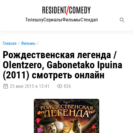
Телешоу
Сериалы
Фильмы
Стендап
Главная
/
Фильмы
/
Рождественская легенда /
Olentzero, Gabonetako Ipuina
(2011) смотреть онлайн
25 мая 2015 в 13:41
826