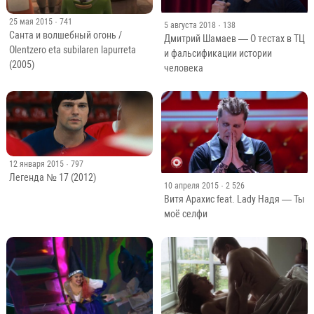
25 мая 2015
· 741
5 августа 2018
· 138
Санта и волшебный огонь /
Дмитрий Шамаев — О тестах в ТЦ
Olentzero eta subilaren lapurreta
и фальсификации истории
(2005)
человека
12 января 2015
· 797
Легенда № 17 (2012)
10 апреля 2015
· 2 526
Витя Арахис feat. Lady Надя — Ты
моё селфи