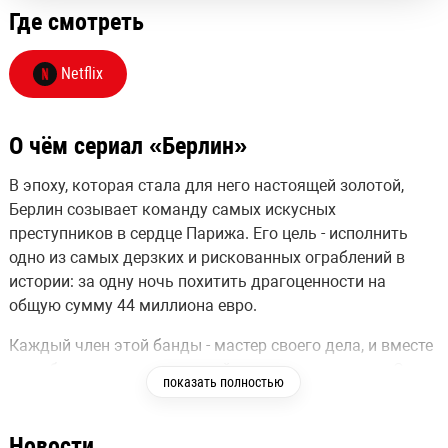
Где смотреть
Netflix
О чём сериал «Берлин»
В эпоху, которая стала для него настоящей золотой,
Берлин созывает команду самых искусных
преступников в сердце Парижа. Его цель - исполнить
одно из самых дерзких и рискованных ограблений в
истории: за одну ночь похитить драгоценности на
общую сумму 44 миллиона евро.
Каждый член этой банды - мастер своего дела, и вместе
они образуют силу, с которой придется считаться. Они
показать полностью
планируют операцию, которая потребует идеального
исполнения, безупречной точности и смелости. В этой
игре на высокие ставки каждый шаг, каждое решение
Новости