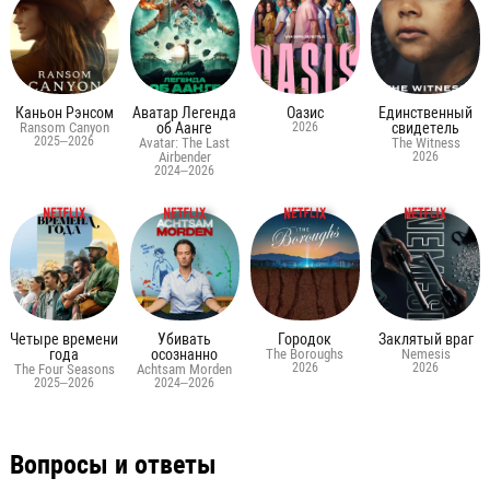
Каньон Рэнсом
Аватар Легенда
Оазис
Единственный
Ransom Canyon
об Аанге
2026
свидетель
2025–2026
Avatar: The Last
The Witness
Airbender
2026
2024–2026
Четыре времени
Убивать
Городок
Заклятый враг
года
осознанно
The Boroughs
Nemesis
2026
2026
The Four Seasons
Achtsam Morden
2025–2026
2024–2026
Вопросы и ответы