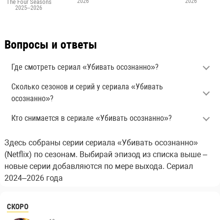
2026
2026
The Four Seasons
2025–2026
Вопросы и ответы
Где смотреть сериал «Убивать осознанно»?
Сколько сезонов и серий у сериала «Убивать
осознанно»?
Кто снимается в сериале «Убивать осознанно»?
Здесь собраны серии сериала «Убивать осознанно»
(Netflix) по сезонам. Выбирай эпизод из списка выше –
новые серии добавляются по мере выхода. Сериал
2024–2026 года
СКОРО