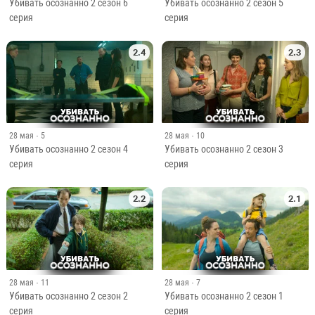
Убивать осознанно 2 сезон 6
Убивать осознанно 2 сезон 5
серия
серия
2.4
2.3
28 мая
· 5
28 мая
· 10
Убивать осознанно 2 сезон 4
Убивать осознанно 2 сезон 3
серия
серия
2.2
2.1
28 мая
· 11
28 мая
· 7
Убивать осознанно 2 сезон 2
Убивать осознанно 2 сезон 1
серия
серия