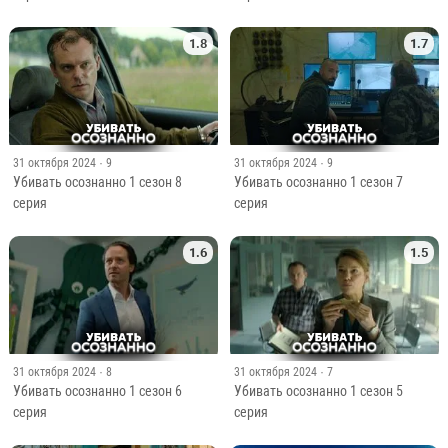
1.8
1.7
31 октября 2024
· 9
31 октября 2024
· 9
Убивать осознанно 1 сезон 8
Убивать осознанно 1 сезон 7
серия
серия
1.6
1.5
31 октября 2024
· 8
31 октября 2024
· 7
Убивать осознанно 1 сезон 6
Убивать осознанно 1 сезон 5
серия
серия