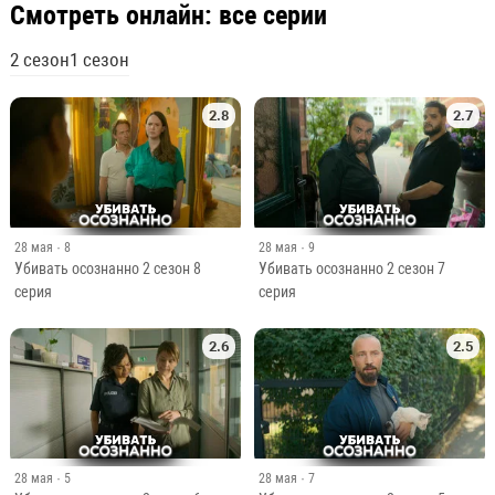
Смотреть онлайн: все серии
2 сезон
1 сезон
2.8
2.7
28 мая
· 8
28 мая
· 9
Убивать осознанно 2 сезон 8
Убивать осознанно 2 сезон 7
серия
серия
2.6
2.5
28 мая
· 5
28 мая
· 7