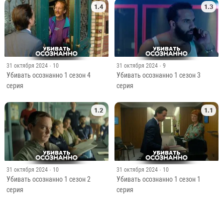
1.4
1.3
31 октября 2024
· 10
31 октября 2024
· 9
Убивать осознанно 1 сезон 4
Убивать осознанно 1 сезон 3
серия
серия
1.2
1.1
31 октября 2024
· 10
31 октября 2024
· 10
Убивать осознанно 1 сезон 2
Убивать осознанно 1 сезон 1
серия
серия