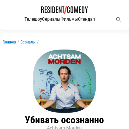
Телешоу
Сериалы
Фильмы
Стендап
Главная
/
Сериалы
/
Убивать осознанно
Achtsam Morden