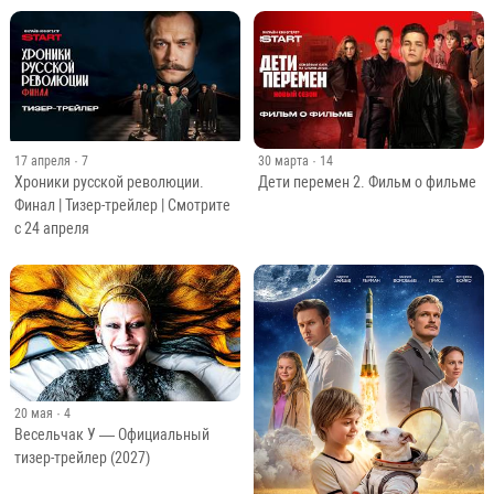
17 апреля
· 7
30 марта
· 14
Хроники русской революции.
Дети перемен 2. Фильм о фильме
Финал | Тизер-трейлер | Смотрите
с 24 апреля
20 мая
· 4
Весельчак У — Официальный
тизер-трейлер (2027)