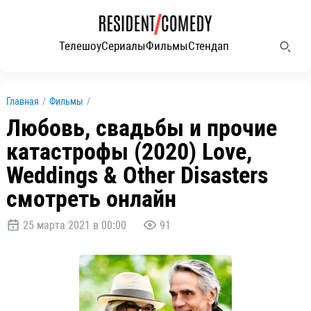
Телешоу
Сериалы
Фильмы
Стендап
Главная
/
Фильмы
/
Любовь, свадьбы и прочие
катастрофы (2020) Love,
Weddings & Other Disasters
смотреть онлайн
25 марта 2021 в 00:00
91