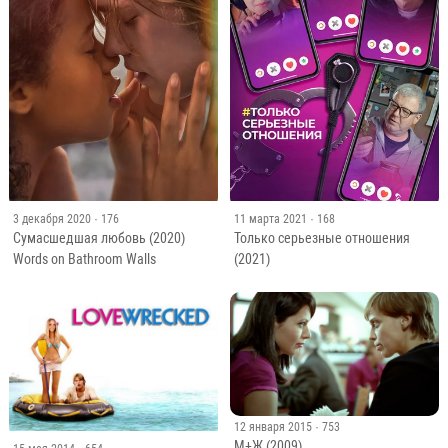
3 декабря 2020
· 176
11 марта 2021
· 168
Сумасшедшая любовь (2020)
Только серьезные отношения
Words on Bathroom Walls
(2021)
12 января 2015
· 753
М+Ж (2009)