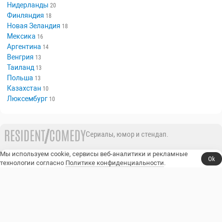
Нидерланды
20
Финляндия
18
Новая Зеландия
18
Мексика
16
Аргентина
14
Венгрия
13
Таиланд
13
Польша
13
Казахстан
10
Люксембург
10
Сериалы, юмор и стендап.
Мы используем cookie, сервисы веб-аналитики и рекламные
Телешоу
Сериалы
Фильмы
Стендап
Ok
технологии согласно
Политике конфиденциальности
.
Трейлеры
Блоги
Телеканалы
Стендаперы
О сайте
Контакты
Пользовательское соглашение
Политика конфиденциальности
© 2014–2026, Resident Comedy.