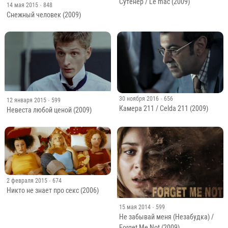
Сутенер / Le mac (2009)
14 мая 2015
· 848
Снежный человек (2009)
30 ноября 2016
· 656
12 января 2015
· 599
Камера 211 / Celda 211 (2009)
Невеста любой ценой (2009)
2 февраля 2015
· 674
Никто не знает про секс (2006)
15 мая 2014
· 599
Не забывай меня (Незабудка) /
Forget Me Not (2009)