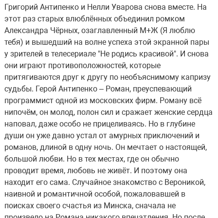
Григорий Антипенко и Нелли Уварова снова вместе. На
этот раз старых влюблённых объединил ромком
Александра Чёрных, озаглавленный М+Ж (Я люблю
тебя) и вышедший на волне успеха этой экранной пары
у зрителей в телесериале "Не родись красивой". И снова
они играют противоположностей, которые
притягиваются друг к другу по необъяснимому капризу
судьбы. Герой Антипенко – Роман, преуспевающий
программист одной из московских фирм. Роману всё
нипочём, он молод, полон сил и сражает женские сердца
наповал, даже особо не прицеливаясь. Но в глубине
души он уже давно устал от амурных приключений и
романов, длиной в одну ночь. Он мечтает о настоящей,
большой любви. Но в тех местах, где он обычно
проводит время, любовь не живёт. И поэтому она
находит его сама. Случайное знакомство с Вероникой,
наивной и романтичной особой, пожаловавшей в
поисках своего счастья из Минска, сначала не
произвело на Романа никакого впечатления. Но после