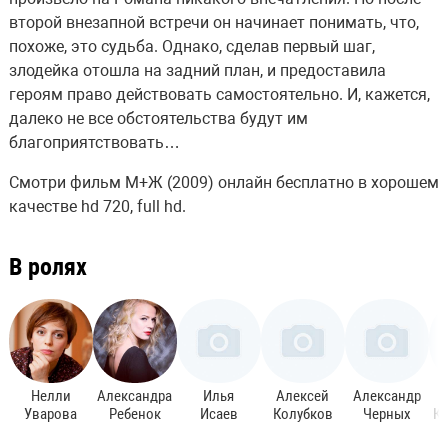
второй внезапной встречи он начинает понимать, что,
похоже, это судьба. Однако, сделав первый шаг,
злодейка отошла на задний план, и предоставила
героям право действовать самостоятельно. И, кажется,
далеко не все обстоятельства будут им
благоприятствовать…
Смотри фильм М+Ж (2009) онлайн бесплатно в хорошем
качестве hd 720, full hd.
В ролях
Нелли
Александра
Илья
Алексей
Александр
Уварова
Ребенок
Исаев
Колубков
Черных
К