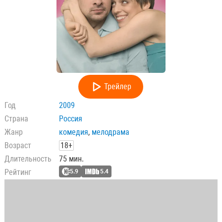
Трейлер
Год
2009
Страна
Россия
Жанр
комедия
,
мелодрама
Возраст
18+
Длительность
75 мин.
Рейтинг
5.9
5.4