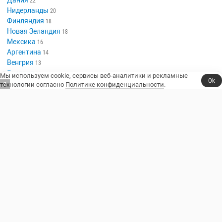
22
Нидерланды
20
Финляндия
18
Новая Зеландия
18
Мексика
16
Аргентина
14
Венгрия
13
Таиланд
13
Мы используем cookie, сервисы веб-аналитики и рекламные
Ok
Польша
13
технологии согласно
Политике конфиденциальности
.
6
Казахстан
10
Люксембург
10
Сериалы, юмор и стендап.
Телешоу
Сериалы
Фильмы
Стендап
Трейлеры
Блоги
Телеканалы
Стендаперы
О сайте
Контакты
Пользовательское соглашение
Политика конфиденциальности