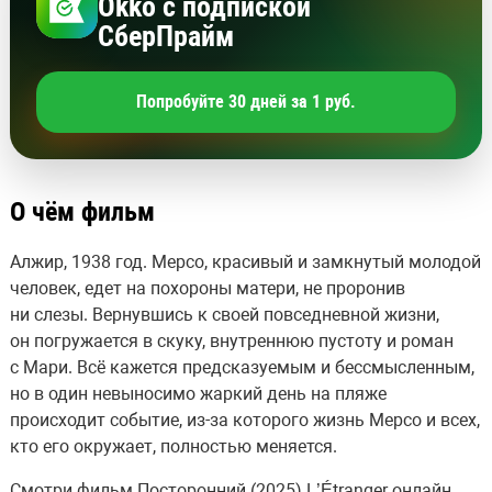
Okko с подпиской
СберПрайм
Попробуйте 30 дней за 1 руб.
О чём фильм
Алжир, 1938 год. Мерсо, красивый и замкнутый молодой
человек, едет на похороны матери, не проронив
ни слезы. Вернувшись к своей повседневной жизни,
он погружается в скуку, внутреннюю пустоту и роман
с Мари. Всё кажется предсказуемым и бессмысленным,
но в один невыносимо жаркий день на пляже
происходит событие, из-за которого жизнь Мерсо и всех,
кто его окружает, полностью меняется.
Смотри фильм Посторонний (2025) L’Étranger онлайн