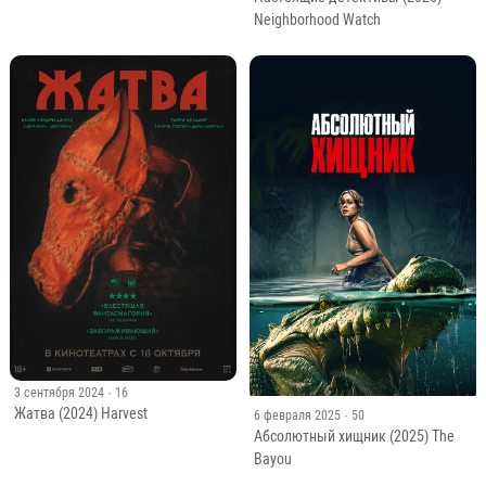
Neighborhood Watch
3 сентября 2024
· 16
Жатва (2024) Harvest
6 февраля 2025
· 50
Абсолютный хищник (2025) The
Bayou