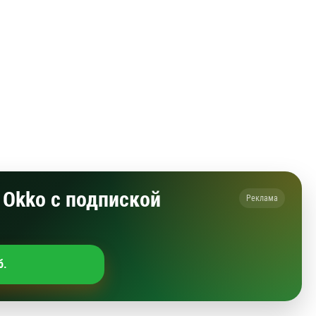
Okko с подпиской
Реклама
б.