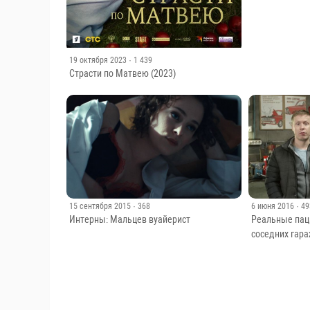
19 октября 2023
· 1 439
Страсти по Матвею (2023)
15 сентября 2015
· 368
6 июня 2016
· 4
Интерны: Мальцев вуайерист
Реальные пац
соседних гар