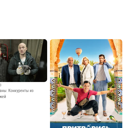
93
аны: Конкуренты из
ажей